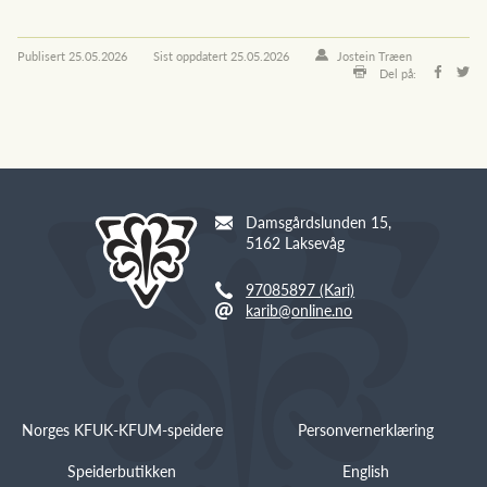
Publisert
25.05.2026
Sist oppdatert
25.05.2026
Jostein Træen
Del på:
Damsgårdslunden 15,
5162 Laksevåg
97085897 (Kari)
karib@online.no
Norges KFUK-KFUM-speidere
Personvernerklæring
Speiderbutikken
English