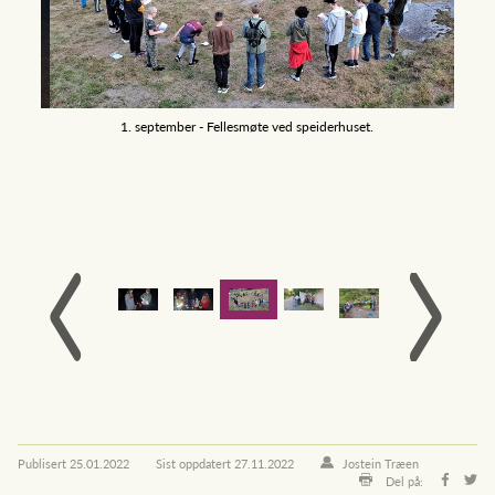
 i
1. september - Fellesmøte ved speiderhuset.
Publisert
25.01.2022
Sist oppdatert
27.11.2022
Jostein Træen
Del på: