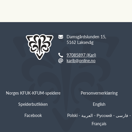
Damsgårdslunden 15,
5162 Laksevåg
97085897 (Kari)
karib@online.no
Norges KFUK-KFUM-speidere
Personvernerklæring
Speiderbutikken
English
Facebook
Polski - العربية - Русский - فارسی -
Français